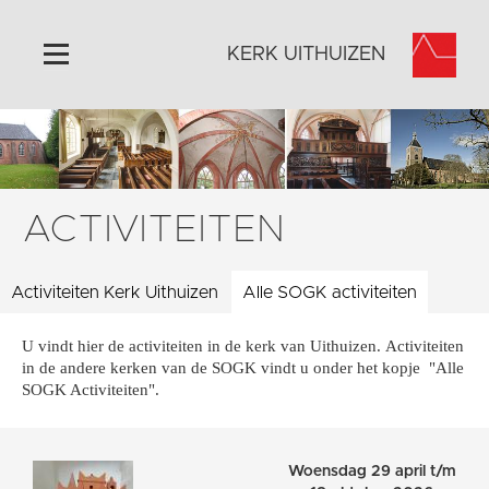
KERK UITHUIZEN
Home
Algemeen
Historie
ACTIVITEITEN
Omgeving
Activiteiten
Activiteiten Kerk Uithuizen
Alle SOGK activiteiten
Steun ons
U vindt hier de activiteiten in de kerk van Uithuizen. Activiteiten
Contact
in de andere kerken van de SOGK vindt u onder het kopje "Alle
Vaktaal
SOGK Activiteiten".
Woensdag 29 april t/m