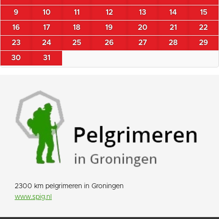
9
10
11
12
13
14
15
16
17
18
19
20
21
22
23
24
25
26
27
28
29
30
31
2300 km pelgrimeren in Groningen
www.spig.nl