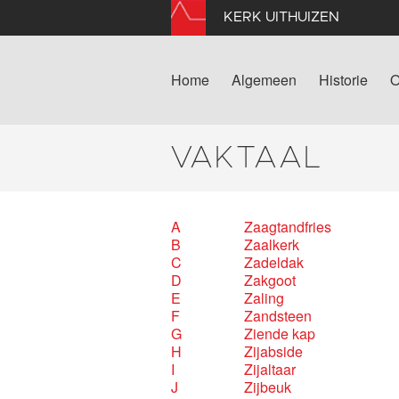
KERK UITHUIZEN
Home
Algemeen
Historie
O
VAKTAAL
A
Zaagtandfries
B
Zaalkerk
C
Zadeldak
D
Zakgoot
E
Zaling
F
Zandsteen
G
Ziende kap
H
Zijabside
I
Zijaltaar
J
Zijbeuk