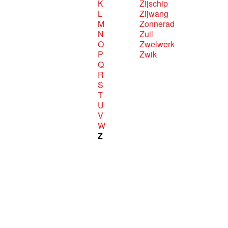
K
Zijschip
L
Zijwang
M
Zonnerad
N
Zuil
O
Zwelwerk
P
Zwik
Q
R
S
T
U
V
W
Z