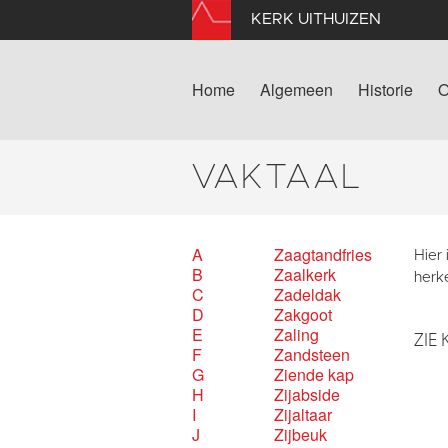
KERK UITHUIZEN
Home
Algemeen
Historie
O
VAKTAAL
A
Zaagtandfries
Hier
B
Zaalkerk
herk
C
Zadeldak
D
Zakgoot
E
Zaling
ZIE 
F
Zandsteen
G
Ziende kap
H
Zijabside
I
Zijaltaar
J
Zijbeuk