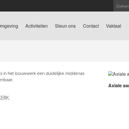
mgeving
Activiteiten
Steun ons
Contact
Vaktaal
 is in het bouwwerk een duidelijke middenas
enbaar.
Axiale aa
KERK: