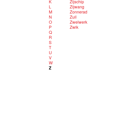
K
Zijschip
L
Zijwang
M
Zonnerad
N
Zuil
O
Zwelwerk
P
Zwik
Q
R
S
T
U
V
W
Z